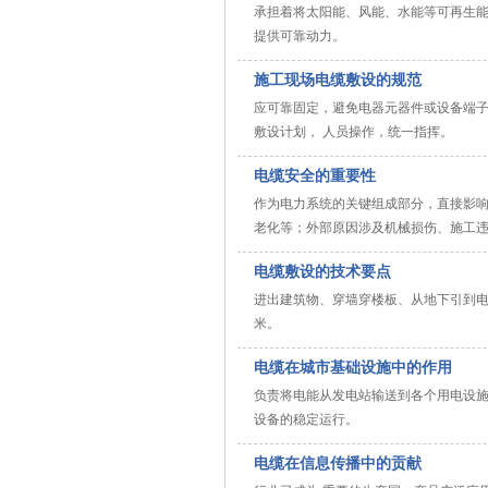
承担着将太阳能、风能、水能等可再生能
提供可靠动力。
施工现场电缆敷设的规范
应可靠固定，避免电器元器件或设备端子
敷设计划， 人员操作，统一指挥。
电缆安全的重要性
作为电力系统的关键组成部分，直接影
老化等；外部原因涉及机械损伤、施工
电缆敷设的技术要点
进出建筑物、穿墙穿楼板、从地下引到电杆
米。
电缆在城市基础设施中的作用
负责将电能从发电站输送到各个用电设
设备的稳定运行。
电缆在信息传播中的贡献