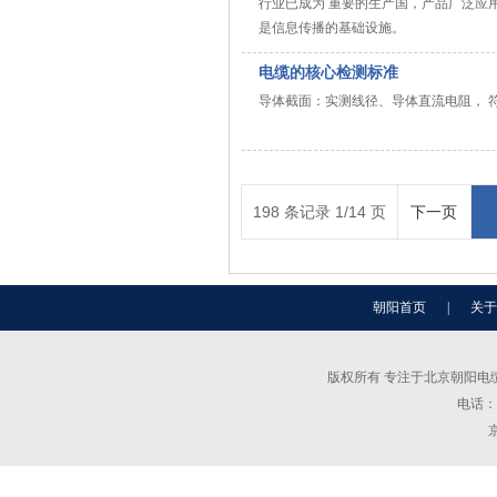
行业已成为 重要的生产国，产品广泛应
是信息传播的基础设施。
电缆的核心检测标准
导体截面：实测线径、导体直流电阻， 
198 条记录 1/14 页
下一页
朝阳首页
|
关于
版权所有 专注于北京朝阳电缆3
电话：0
京