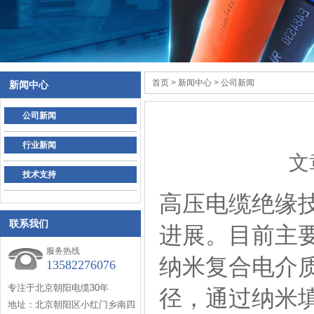
首页
>
新闻中心
>
公司新闻
新闻中心
公司新闻
行业新闻
文
技术支持
高压电缆绝缘
联系我们
进展。目前主
服务热线
纳米复合电介
13582276076
专注于北京朝阳电缆30年
径，通过纳米
地址：北京朝阳区小红门乡南四