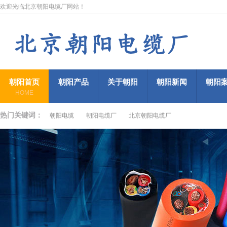
欢迎光临北京朝阳电缆厂网站！
朝阳首页
朝阳产品
关于朝阳
朝阳新闻
朝阳
HOME
热门关键词：
朝阳电缆
朝阳电缆厂
北京朝阳电缆厂