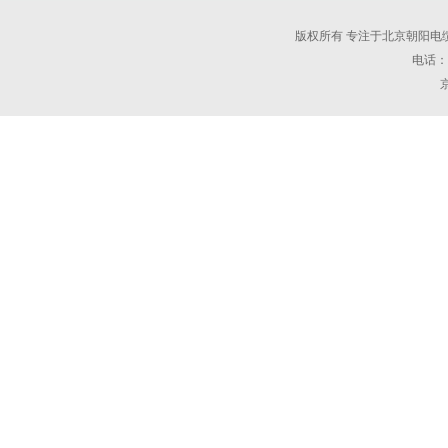
版权所有 专注于北京朝阳电缆3
电话：0
京