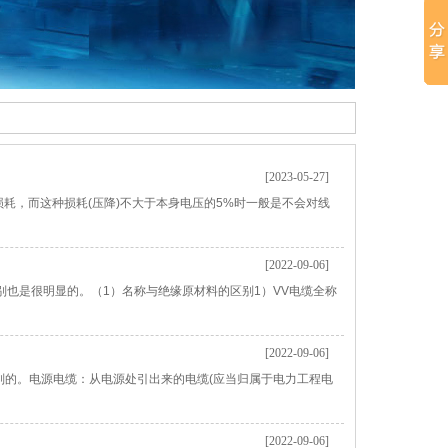
[2023-05-27]
耗，而这种损耗(压降)不大于本身电压的5%时一般是不会对线
[2022-09-06]
别也是很明显的。（1）名称与绝缘原材料的区别1）VV电缆全称
[2022-09-06]
的。电源电缆：从电源处引出来的电缆(应当归属于电力工程电
[2022-09-06]