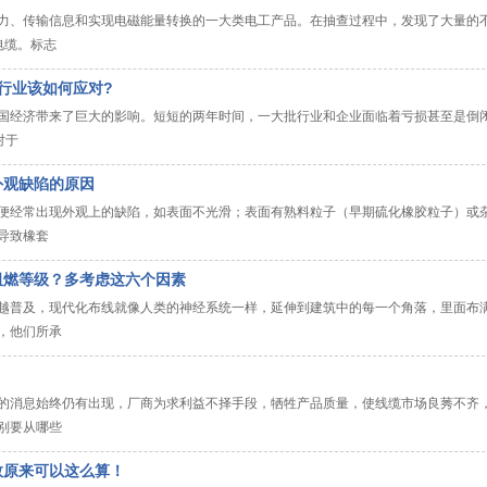
力、传输信息和实现电磁能量转换的一大类电工产品。在抽查过程中，发现了大量的
电缆。标志
缆行业该如何应对?
国经济带来了巨大的影响。短短的两年时间，一大批行业和企业面临着亏损甚至是倒闭
对于
外观缺陷的原因
便经常出现外观上的缺陷，如表面不光滑；表面有熟料粒子（早期硫化橡胶粒子）或
导致橡套
阻燃等级？多考虑这六个因素
越普及，现代化布线就像人类的神经系统一样，延伸到建筑中的每一个角落，里面布
，他们所承
的消息始终仍有出现，厂商为求利益不择手段，牺牲产品质量，使线缆市场良莠不齐
别要从哪些
数原来可以这么算！