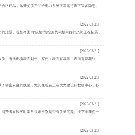
不合格产品，这些劣质产品给电力系统正常运行埋下诸多隐患。
[2022-03-21]
的难题。现如今国内“疫情”防控形势积极向好的态势正在拓展，
[2022-03-21]
杂质；电线电缆表面划伤、擦伤；表面有塌陷；表面有麻花纹
[2022-03-21]
满了密密麻麻的线缆，尤其像现在正在大力建设的数据中心，各
[2022-03-21]
，消费者在购买时常常很难辨别是否有质量问题。接下来我们一
[2022-03-21]