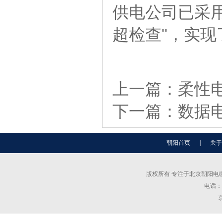
供电公司已采
超检查"，实
上一篇：
柔性
下一篇：
数据
朝阳首页
|
关于
版权所有 专注于北京朝阳电缆3
电话：0
京