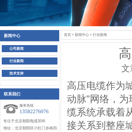
首页
>
新闻中心
>
行业新闻
新闻中心
高
公司新闻
行业新闻
文
技术支持
高压电缆作为
联系我们
动脉"网络，
服务热线
缆系统承载着
13582276076
专注于北京朝阳电缆30年
接关系到整座
地址：北京朝阳区小红门乡南四