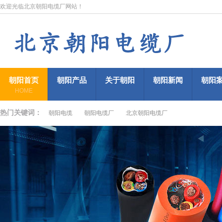
欢迎光临北京朝阳电缆厂网站！
朝阳首页
朝阳产品
关于朝阳
朝阳新闻
朝阳
HOME
热门关键词：
朝阳电缆
朝阳电缆厂
北京朝阳电缆厂