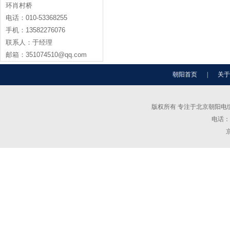
环肖村桥
电话：010-53368255
手机：13582276076
联系人：于经理
邮箱：351074510@qq.com
朝阳首页
|
关于
版权所有 专注于北京朝阳电缆3
电话：0
京