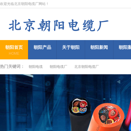
欢迎光临北京朝阳电缆厂网站！
朝阳首页
朝阳产品
关于朝阳
朝阳新闻
朝阳
HOME
热门关键词：
朝阳电缆
朝阳电缆厂
北京朝阳电缆厂